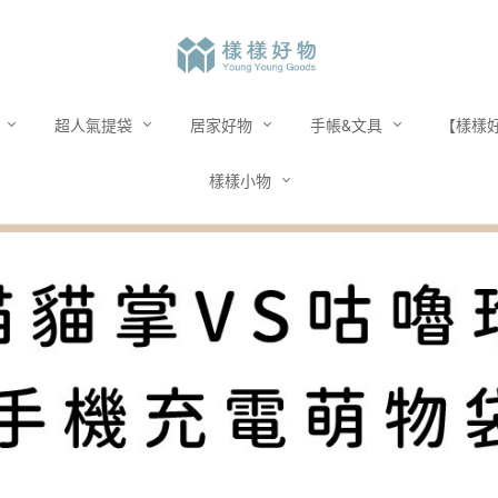
市
超人氣提袋
居家好物
手帳&文具
【樣樣好
樣樣小物