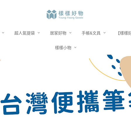
市
超人氣提袋
居家好物
手帳&文具
【樣樣好
樣樣小物